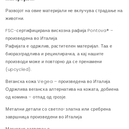
Развојот на овие материјали не вклучува страдање на
животни.
FSC-сертифицирана вискозна рафија Pontova® –
произведена во Италија
Рафијата е одржлив, растителен материјал. Таа е
биоразградлива и рециклирачка, а кај нашите
производи може и повторно да се пренамени
(upcycled).
Веганска кожа Vegea – произведена во Италија
Одржлива веганска алтернатива на кожата, добиена
од комина – отпад од грозје.
Метални детали со светло-златна или сребрена
завршница
произведени во Италија
Магнетно затворање