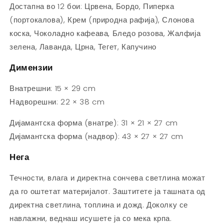
Достапна во 12 бои: Црвена, Бордо, Пиперка
(портокалова), Крем (природна рафија), Слонова
коска, Чоколадно кафеава, Бледо розова, Жалфија
зелена, Лаванда, Црна, Тегет, Капучино
Димензии
Внатрешни: 15 × 29 cm
Надворешни: 22 × 38 cm
Дијамантска форма (внатре): 31 × 21 × 27 cm
Дијамантска форма (надвор): 43 × 27 × 27 cm
Нега
Течности, влага и директна сончева светлина можат
да го оштетат материјалот. Заштитете ја ташната од
директна светлина, топлина и дожд. Доколку се
навлажни, веднаш исушете ја со мека крпа.