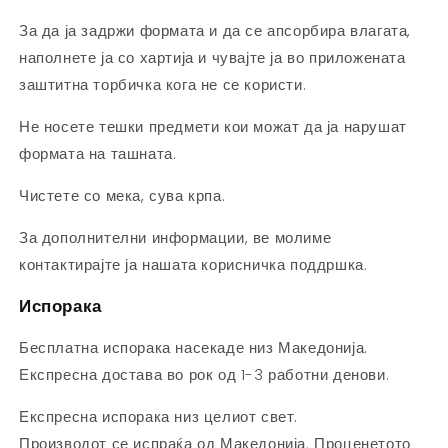
За да ја задржи формата и да се апсорбира влагата,
наполнете ја со хартија и чувајте ја во приложената
заштитна торбичка кога не се користи.
Не носете тешки предмети кои можат да ја нарушат
формата на ташната.
Чистете со мека, сува крпа.
За дополнителни информации, ве молиме
контактирајте ја нашата корисничка поддршка.
Испорака
Бесплатна испорака насекаде низ Македонија.
Експресна достава во рок од 1-3 работни денови.
Експресна испорака низ целиот свет.
Производот се испраќа од Македонија. Проценетото