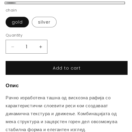
Black
chain
gold
silver
Quantity
Decrease
Increase
quantity
quantity
for
for
Add to cart
Реса
Реса
-
-
Црна
Црна
Опис
Рачно изработена ташна од вискозна рафија со
карактеристични слоевити реси кои создаваат
динамична текстура и движење. Комбинацијата од
мека структура и зацврстен горен дел овозможува
стабилна форма и елегантен изглед.