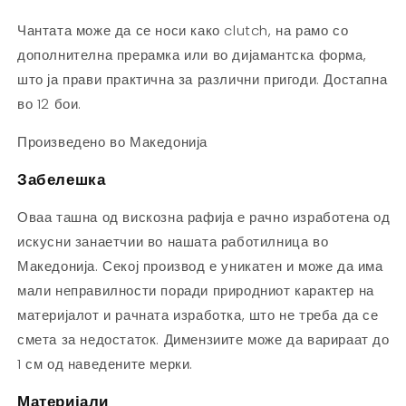
Чантата може да се носи како clutch, на рамо со
дополнителна прерамка или во дијамантска форма,
што ја прави практична за различни пригоди. Достапна
во 12 бои.
Произведено во Македонија
Забелешка
Оваа ташна од вискозна рафија е рачно изработена од
искусни занаетчии во нашата работилница во
Македонија. Секој производ е уникатен и може да има
мали неправилности поради природниот карактер на
материјалот и рачната изработка, што не треба да се
смета за недостаток. Димензиите може да варираат до
1 см од наведените мерки.
Материјали