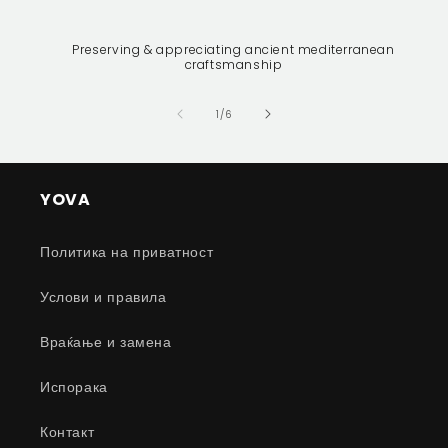
Preserving & appreciating ancient mediterranean
craftsmanship
of
1
/
6
YOVA
Политика на приватност
Услови и правила
Враќање и замена
Испорака
Контакт