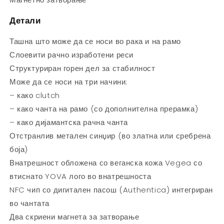
Детали
Ташна што може да се носи во рака и на рамо
Слоевити рачно изработени реси
Структуриран горен дел за стабилност
Може да се носи на три начини:
– како clutch
– како чанта на рамо (со дополнителна прерамка)
– како дијамантска рачна чанта
Отстранлив метален синџир (во златна или сребрена
боја)
Внатрешност обложена со веганска кожа Vegea со
втиснато YOVA лого во внатрешноста
NFC чип со дигитален пасош (Authentica) интегриран
во чантата
Два скриени магнета за затворање