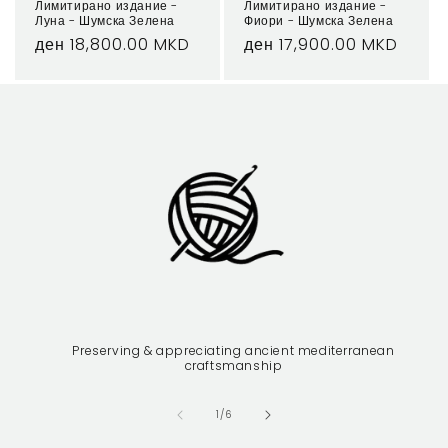
Лимитирано издание -
Лимитирано издание -
Луна - Шумска Зелена
Фиори - Шумска Зелена
Regular
ден 18,800.00 MKD
Regular
ден 17,900.00 MKD
price
price
Preserving & appreciating ancient mediterranean
craftsmanship
of
1
/
6