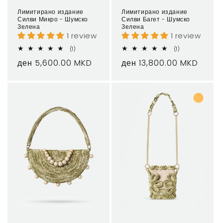
Лимитирано издание
Лимитирано издание
Силви Микро - Шумско
Силви Багет - Шумско
Зелена
Зелена
1 review
1 review
1
1
(1)
(1)
total
total
Regular
ден 5,600.00 MKD
Regular
ден 13,800.00 MKD
reviews
reviews
price
price