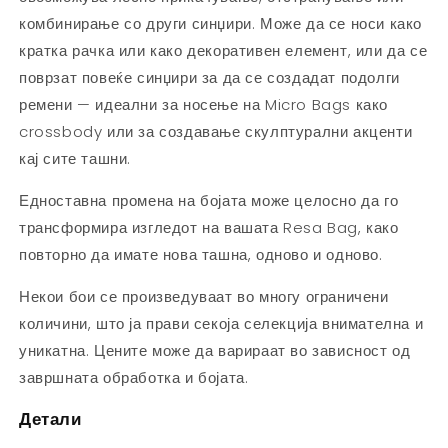
комбинирање со други синџири. Може да се носи како
кратка рачка или како декоративен елемент, или да се
поврзат повеќе синџири за да се создадат подолги
ремени — идеални за носење на Micro Bags како
crossbody или за создавање скулптурални акценти
кај сите ташни.
Едноставна промена на бојата може целосно да го
трансформира изгледот на вашата Resa Bag, како
повторно да имате нова ташна, одново и одново.
Некои бои се произведуваат во многу ограничени
количини, што ја прави секоја селекција внимателна и
уникатна. Цените може да варираат во зависност од
завршната обработка и бојата.
Детали