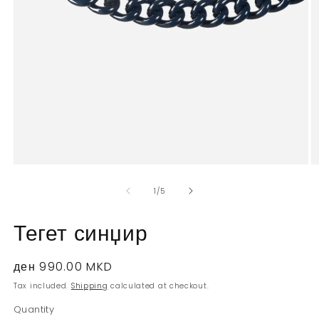
Open
O
media
m
1
2
of
1
/
5
in
in
modal
m
Тегет синџир
Regular
ден 990.00 MKD
price
Tax included.
Shipping
calculated at checkout.
Quantity