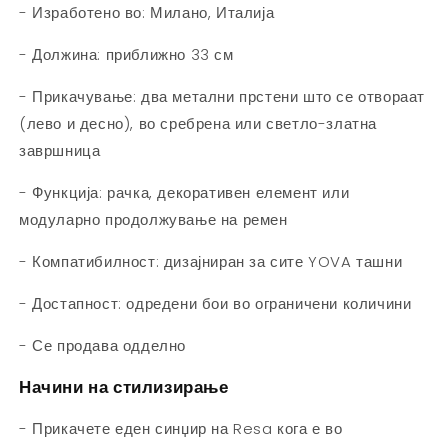
- Изработено во: Милано, Италија
- Должина: приближно 33 см
- Прикачување: два метални прстени што се отвораат
(лево и десно), во сребрена или светло-златна
завршница
- Функција: рачка, декоративен елемент или
модуларно продолжување на ремен
- Компатибилност: дизајниран за сите YOVA ташни
- Достапност: одредени бои во ограничени количини
- Се продава одделно
Начини на стилизирање
- Прикачете еден синџир на Resa кога е во