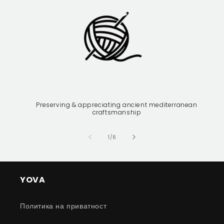
Preserving & appreciating ancient mediterranean
craftsmanship
of
1
/
6
YOVA
Политика на приватност