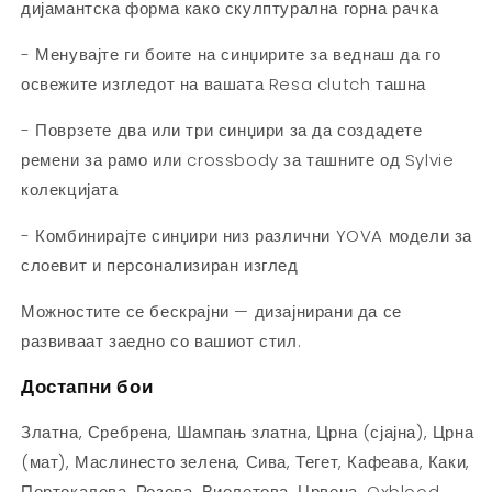
дијамантска форма како скулптурална горна рачка
- Менувајте ги боите на синџирите за веднаш да го
освежите изгледот на вашата Resa clutch ташна
- Поврзете два или три синџири за да создадете
ремени за рамо или crossbody за ташните од Sylvie
колекцијата
- Комбинирајте синџири низ различни YOVA модели за
слоевит и персонализиран изглед
Можностите се бескрајни — дизајнирани да се
развиваат заедно со вашиот стил.
Достапни бои
Златна, Сребрена, Шампањ златна, Црна (сјајна), Црна
(мат), Маслинесто зелена, Сива, Тегет, Кафеава, Каки,
Портокалова, Розова, Виолетова, Црвена, Oxblood