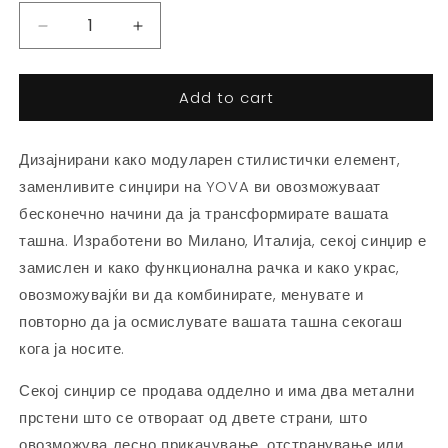
Decrease
Increase
quantity
quantity
for
for
Add to cart
Тегет
Тегет
синџир
синџир
Дизајнирани како модуларен стилистички елемент,
заменливите синџири на YOVA ви овозможуваат
бесконечно начини да ја трансформирате вашата
ташна. Изработени во Милано, Италија, секој синџир е
замислен и како функционална рачка и како украс,
овозможувајќи ви да комбинирате, менувате и
повторно да ја осмислувате вашата ташна секогаш
кога ја носите.
Секој синџир се продава одделно и има два метални
прстени што се отвораат од двете страни, што
овозможува лесно прикачување, отстранување или