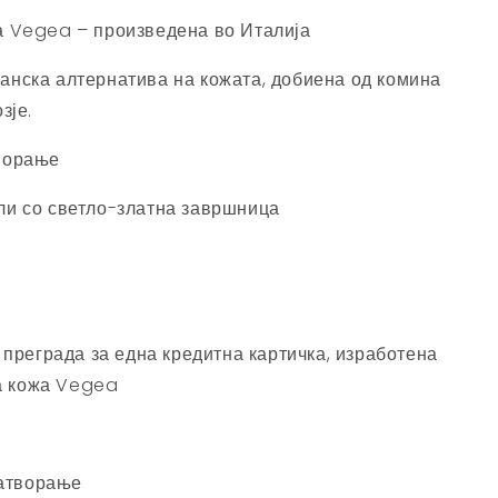
а Vegea – произведена во Италија
анска алтернатива на кожата, добиена од комина
зје.
ворање
ли со светло-златна завршница
преграда за една кредитна картичка, изработена
а кожа Vegea
затворање