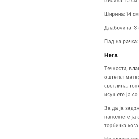
Висина: 10 см
Ширина: 14 см
Длабочина: 3
Пад на рачка:
Нега
Течности, вла
оштетат матер
светлина, топ
исушете ја со
За да ја задр
наполнете ја 
торбичка кога