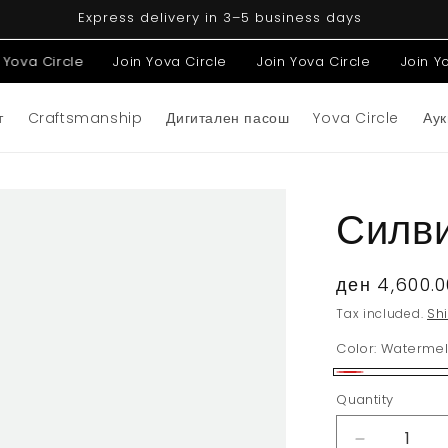
Express delivery in 3–5 business days
Join Yova Circle
Join Yova Circle
Join Yova Circle
т
Craftsmanship
Дигитален пасош
Yova Circle
Аук
Силви
Regular
ден 4,600.
price
Tax included.
Sh
Color:
Watermel
Watermelon
Quantity
red
Decrease