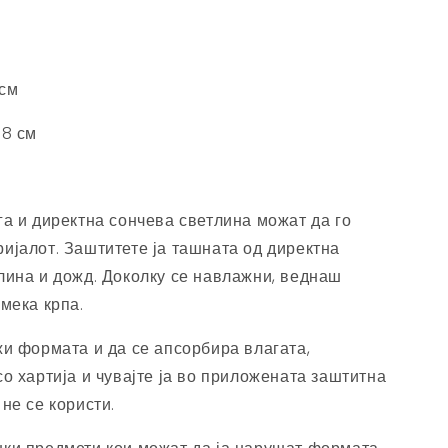
 см
 8 см
га и директна сончева светлина можат да го
ијалот. Заштитете ја ташната од директна
лина и дожд. Доколку се навлажни, веднаш
 мека крпа.
жи формата и да се апсорбира влагата,
со хартија и чувајте ја во приложената заштитна
 не се користи.