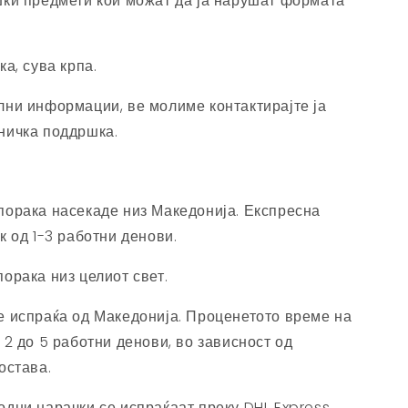
шки предмети кои можат да ја нарушат формата
ка, сува крпа.
лни информации, ве молиме контактирајте ја
ничка поддршка.
порака насекаде низ Македонија. Експресна
к од 1-3 работни денови.
орака низ целиот свет.
е испраќа од Македонија. Проценетото време на
 2 до 5 работни денови, во зависност од
остава.
дни нарачки се испраќаат преку DHL Express.