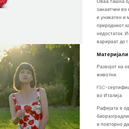
Оваа ташна о
занаетчии во 
е уникатен и
природниот ка
недостаток. 
варираат до 1
Материјали
Развојот на о
животни.
FSC-сертифиц
во Италија
Рафијата е од
биоразградли
и повторно д