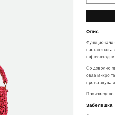
quantity
for
Силви
Микро
-
Опис
Црвена
Функционален 
настани кога 
најнеопходнит
Со доволно пр
оваа микро та
претставува 
Произведено 
Забелешка