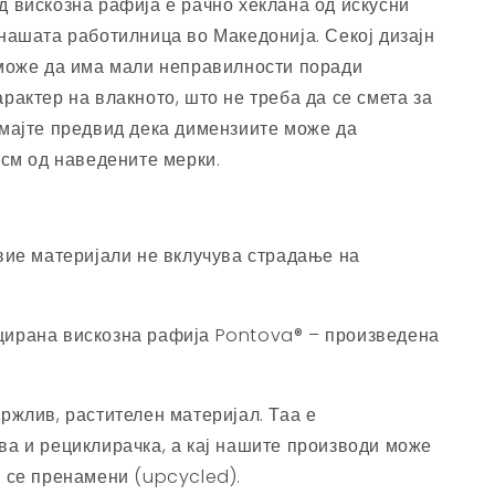
д вискозна рафија е рачно хеклана од искусни
нашата работилница во Македонија. Секој дизајн
 може да има мали неправилности поради
рактер на влакното, што не треба да се смета за
Имајте предвид дека димензиите може да
 см од наведените мерки.
вие материјали не вклучува страдање на
ирана вискозна рафија Pontova® – произведена
ржлив, растителен материјал. Таа е
ва и рециклирачка, а кај нашите производи може
а се пренамени (upcycled).