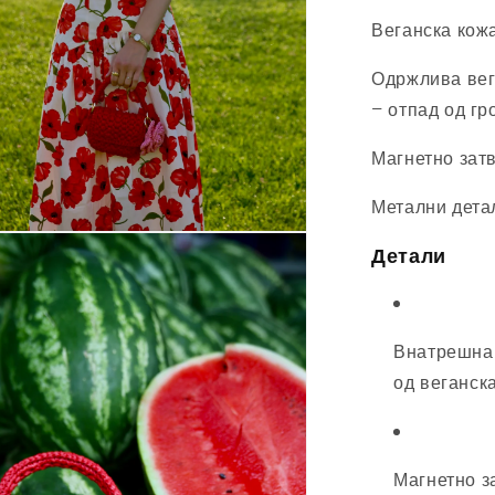
Веганска кож
Одржлива вег
– отпад од гро
Магнетно зат
Метални дета
Детали
Внатрешна 
од веганск
Магнетно 