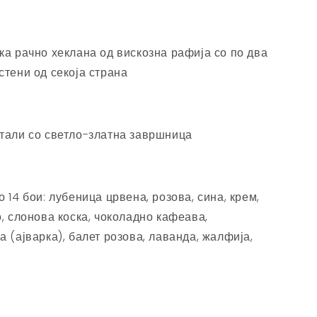
ка рачно хеклана од вискозна рафија со по два
стени од секоја страна
тали со светло-златна завршница
 14 бои: лубеница црвена, розова, сина, крем,
о, слонова коска, чоколадно кафеава,
 (ајварка), балет розова, лаванда, жалфија,