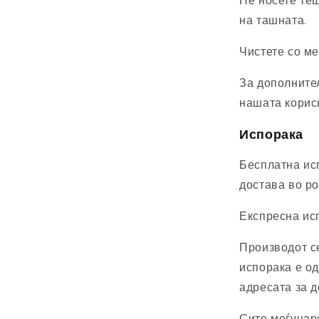
Не носете те
на ташната.
Чистете со ме
За дополните
нашата корис
Испорака
Бесплатна ис
достава во ро
Експресна исп
Производот с
испорака е од
адресата за д
Сите меѓунаро