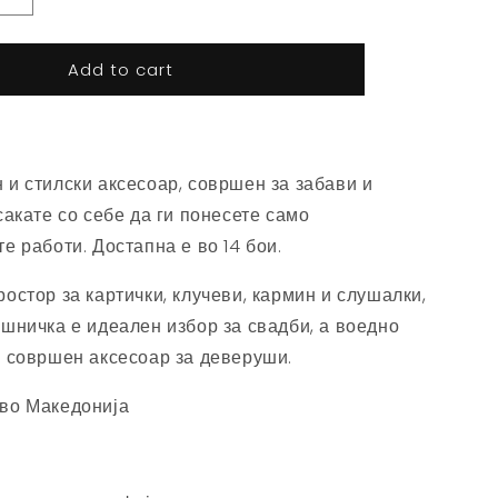
quantity
for
Add to cart
Силви
Микро
-
Црвена
и стилски аксесоар, совршен за забави и
сакате со себе да ги понесете само
е работи. Достапна е во 14 бои.
остор за картички, клучеви, кармин и слушалки,
шничка е идеален избор за свадби, а воедно
и совршен аксесоар за деверуши.
во Македонија