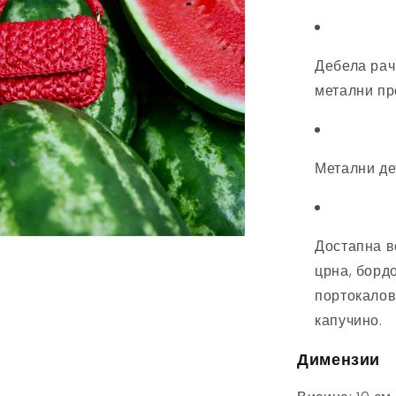
Дебела рач
метални пр
Метални де
Достапна во
црна, борд
портокалова
капучино.
Димензии