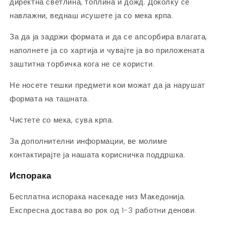
директна светлина, топлина и дожд. Доколку се
навлажни, веднаш исушете ја со мека крпа.
За да ја задржи формата и да се апсорбира влагата,
наполнете ја со хартија и чувајте ја во приложената
заштитна торбичка кога не се користи.
Не носете тешки предмети кои можат да ја нарушат
формата на ташната.
Чистете со мека, сува крпа.
За дополнителни информации, ве молиме
контактирајте ја нашата корисничка поддршка.
Испорака
Бесплатна испорака насекаде низ Македонија.
Експресна достава во рок од 1-3 работни денови.