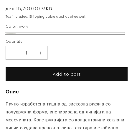
Regular
ден 15,700.00 MKD
price
Tax included.
Shipping
calculated at checkout.
Color:
ivory
ivory
Quantity
Decrease
Increase
quantity
quantity
for
for
Add to cart
Луна
Луна
-
-
Слонова
Слонова
Опис
Коска
Коска
Рачно изработена ташна од вискозна рафија со
полукружна форма, инспирирана од линијата на
месечината. Конструкцијата со концентрични хеклани
линии создава препознатлива текстура и стабилна