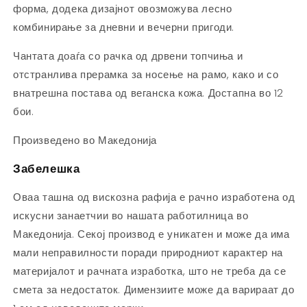
форма, додека дизајнот овозможува лесно
комбинирање за дневни и вечерни пригоди.
Чантата доаѓа со рачка од дрвени топчиња и
отстранлива прерамка за носење на рамо, како и со
внатрешна постава од веганска кожа. Достапна во 12
бои.
Произведено во Македонија
Забелешка
Оваа ташна од вискозна рафија е рачно изработена од
искусни занаетчии во нашата работилница во
Македонија. Секој производ е уникатен и може да има
мали неправилности поради природниот карактер на
материјалот и рачната изработка, што не треба да се
смета за недостаток. Димензиите може да варираат до