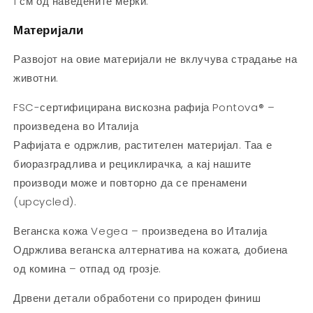
1 см од наведените мерки.
Материјали
Развојот на овие материјали не вклучува страдање на
животни.
FSC-сертифицирана вискозна рафија Pontova® –
произведена во Италија
Рафијата е одржлив, растителен материјал. Таа е
биоразградлива и рециклирачка, а кај нашите
производи може и повторно да се пренамени
(upcycled).
Веганска кожа Vegea – произведена во Италија
Одржлива веганска алтернатива на кожата, добиена
од комина – отпад од грозје.
Дрвени детали обработени со природен финиш