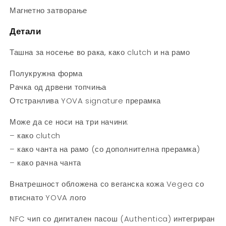
Магнетно затворање
Детали
Ташна за носење во рака, како clutch и на рамо
Полукружна форма
Рачка од дрвени топчиња
Отстранлива YOVA signature прерамка
Може да се носи на три начини:
– како clutch
– како чанта на рамо (со дополнителна прерамка)
– како рачна чанта
Внатрешност обложена со веганска кожа Vegea со
втиснато YOVA лого
NFC чип со дигитален пасош (Authentica) интегриран