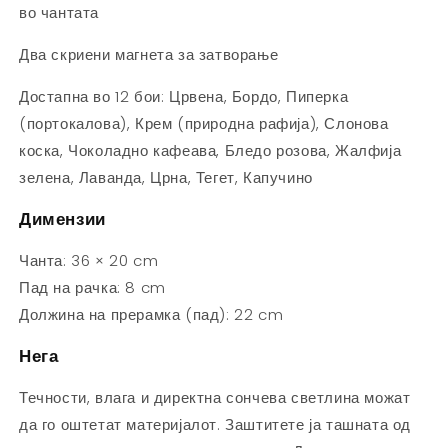
во чантата
Два скриени магнета за затворање
Достапна во 12 бои: Црвена, Бордо, Пиперка
(портокалова), Крем (природна рафија), Слонова
коска, Чоколадно кафеава, Бледо розова, Жалфија
зелена, Лаванда, Црна, Тегет, Капучино
Димензии
Чанта: 36 × 20 cm
Пад на рачка: 8 cm
Должина на прерамка (пад): 22 cm
Нега
Течности, влага и директна сончева светлина можат
да го оштетат материјалот. Заштитете ја ташната од