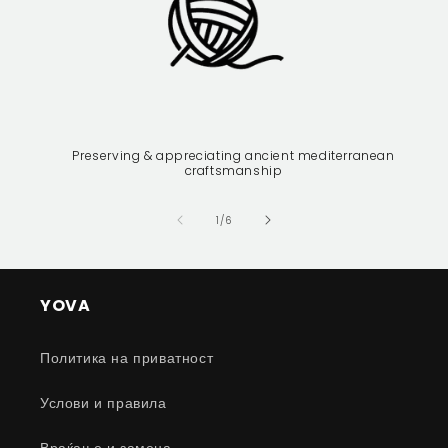
Preserving & appreciating ancient mediterranean
craftsmanship
of
1
/
6
YOVA
Политика на приватност
Услови и правила