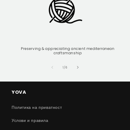
Preserving & appreciating ancient mediterranean
craftsmanship
of
1
/
6
YOVA
Политика на приватност
Услови и правила