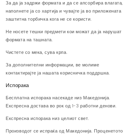
За да ја задржи формата и да се апсорбира влагата,
наполнете ја со хартија и чувајте ја во приложената
заштитна торбичка кога не се користи.
Не носете тешки предмети кои можат да ја нарушат
формата на ташната.
Чистете со мека, сува крпа.
За дополнителни информации, ве молиме
контактирајте ја нашата корисничка поддршка.
Испорака
Бесплатна испорака насекаде низ Македонија.
Експресна достава во рок од 1-3 работни денови.
Експресна испорака низ целиот свет.
Производот се испраќа од Македонија. Проценетото