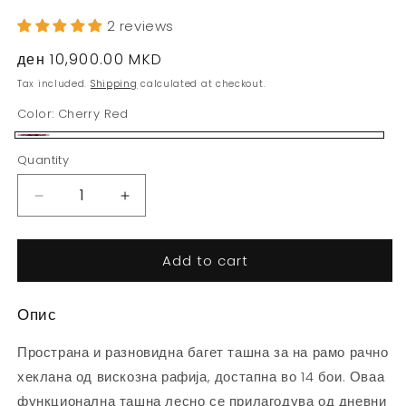
2 reviews
Regular
ден 10,900.00 MKD
price
Tax included.
Shipping
calculated at checkout.
Color:
Cherry Red
Cherry
Quantity
Red
Decrease
Increase
quantity
quantity
for
for
Add to cart
Силви
Силви
Багет
Багет
-
-
Опис
Бордо
Бордо
Пространа и разновидна багет ташна за на рамо рачно
хеклана од вискозна рафија, достапна во 14 бои. Оваа
функционална ташна лесно се прилагодува од дневни