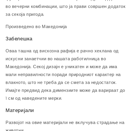
во вечерни комбинации, што ја прави совршен додаток
за секоја пригода.
Произведено во Македонија
Забелешка
Оваа ташна од вискозна рафија е рачно хеклана од
искусни занаетчии во нашата работилница во
Македонија. Секој дизајн е уникатен и може да има
мали неправилности поради природниот карактер на
влакното, што не треба да се смета за недостаток.
Имајте предвид дека димензиите може да варираат до
1 см од наведените мерки.
Материјали
Развојот на овие материјали не вклучува страдање на
животни.