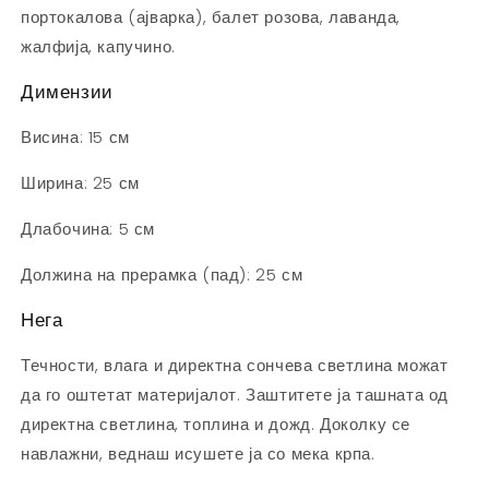
портокалова (ајварка), балет розова, лаванда,
жалфија, капучино.
Димензии
Висина: 15 см
Ширина: 25 см
Длабочина: 5 см
Должина на прерамка (пад): 25 см
Нега
Течности, влага и директна сончева светлина можат
да го оштетат материјалот. Заштитете ја ташната од
директна светлина, топлина и дожд. Доколку се
навлажни, веднаш исушете ја со мека крпа.