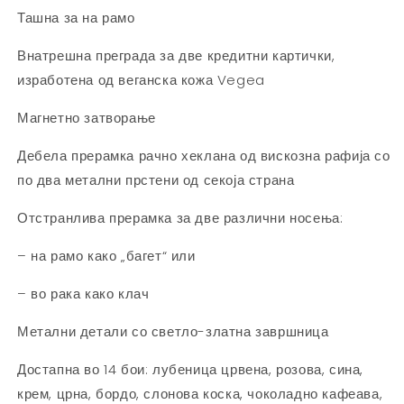
Ташна за на рамо
Внатрешна преграда за две кредитни картички,
изработена од веганска кожа Vegea
Магнетно затворање
Дебела прерамка рачно хеклана од вискозна рафија со
по два метални прстени од секоја страна
Отстранлива прерамка за две различни носења:
– на рамо како „багет“ или
– во рака како клач
Метални детали со светло-златна завршница
Достапна во 14 бои: лубеница црвена, розова, сина,
крем, црна, бордо, слонова коска, чоколадно кафеава,