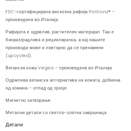
FSC-сертифицирана вискозна рафија Pontova® –
произведена во Италија
Рафијата е одржлив, растителен материјал. Таа е
биоразградлива и рециклирачка, а кај нашите
производи може и повторно да се пренамени
(upcycled).
Веганска кожа Vegea – произведена во Италија
Одржлива веганска алтернатива на кожата, добиена
од комина – отпад од грозје.
Магнетно затворање
Метални детали со светло-златна завршница
Детали