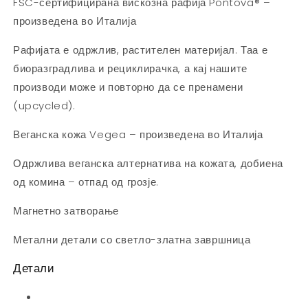
FSC-сертифицирана вискозна рафија Pontova® –
произведена во Италија
Рафијата е одржлив, растителен материјал. Таа е
биоразградлива и рециклирачка, а кај нашите
производи може и повторно да се пренамени
(upcycled).
Веганска кожа Vegea – произведена во Италија
Одржлива веганска алтернатива на кожата, добиена
од комина – отпад од грозје.
Магнетно затворање
Метални детали со светло-златна завршница
Детали