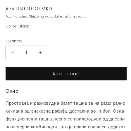
Regular
ден 10,900.00 MKD
price
Tax included.
Shipping
calculated at checkout.
Color:
Black
Black
Quantity
Decrease
Increase
quantity
quantity
for
for
Add to cart
Силви
Силви
Багет
Багет
-
-
Опис
Црна
Црна
Пространа и разновидна багет ташна за на рамо рачно
хеклана од вискозна рафија, достапна во 14 бои. Оваа
функционална ташна лесно се прилагодува од дневни
во вечерни комбинации, што ја прави совршен додаток