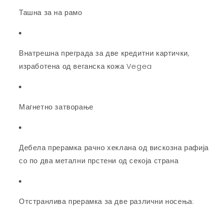
Ташна за на рамо
Внатрешна преграда за две кредитни картички,
изработена од веганска кожа Vegea
Магнетно затворање
Дебела прерамка рачно хеклана од вискозна рафија
со по два метални прстени од секоја страна
Отстранлива прерамка за две различни носења: