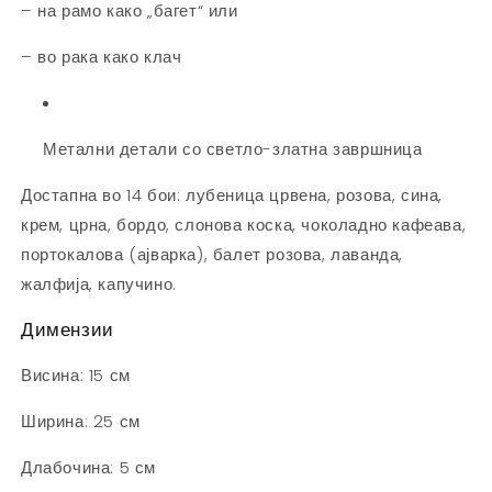
– на рамо како „багет“ или
– во рака како клач
Метални детали со светло-златна завршница
Достапна во 14 бои: лубеница црвена, розова, сина,
крем, црна, бордо, слонова коска, чоколадно кафеава,
портокалова (ајварка), балет розова, лаванда,
жалфија, капучино.
Димензии
Висина: 15 см
Ширина: 25 см
Длабочина: 5 см