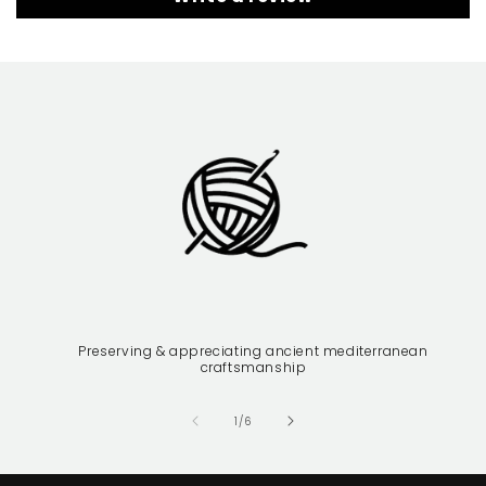
Preserving & appreciating ancient mediterranean
craftsmanship
of
1
/
6