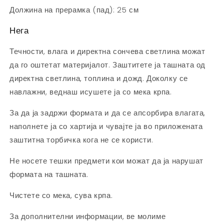
Должина на прерамка (пад): 25 см
Нега
Течности, влага и директна сончева светлина можат
да го оштетат материјалот. Заштитете ја ташната од
директна светлина, топлина и дожд. Доколку се
навлажни, веднаш исушете ја со мека крпа.
За да ја задржи формата и да се апсорбира влагата,
наполнете ја со хартија и чувајте ја во приложената
заштитна торбичка кога не се користи.
Не носете тешки предмети кои можат да ја нарушат
формата на ташната.
Чистете со мека, сува крпа.
За дополнителни информации, ве молиме