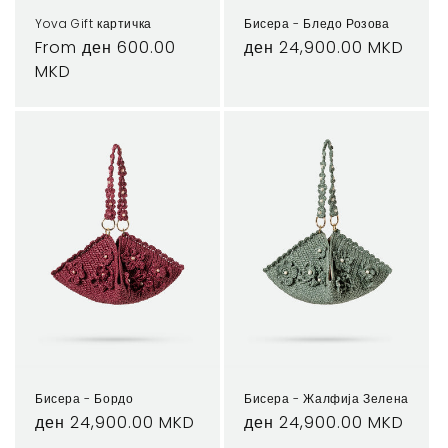
Yova Gift картичка
Бисера - Бледо Розова
Regular
From ден 600.00
Regular
ден 24,900.00 MKD
price
MKD
price
Бисера - Бордо
Бисера - Жалфија Зелена
Regular
ден 24,900.00 MKD
Regular
ден 24,900.00 MKD
price
price