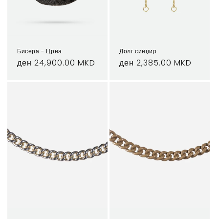
Бисера - Црна
Долг синџир
Regular
ден 24,900.00 MKD
Regular
ден 2,385.00 MKD
price
price