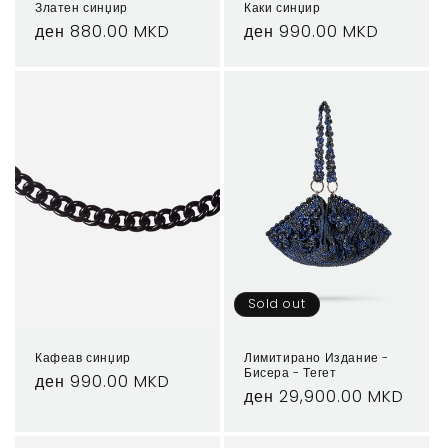
Златен синџир
Каки синџир
Regular
ден 880.00 MKD
Regular
ден 990.00 MKD
price
price
Sold out
Кафеав синџир
Лимитирано Издание -
Бисера - Тегет
Regular
ден 990.00 MKD
Regular
ден 29,900.00 MKD
price
price