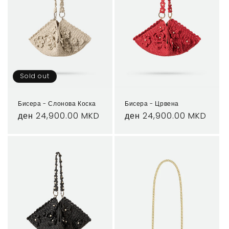
Sold out
Бисера - Слонова Коска
Бисера - Црвена
Regular
ден 24,900.00 MKD
Regular
ден 24,900.00 MKD
price
price