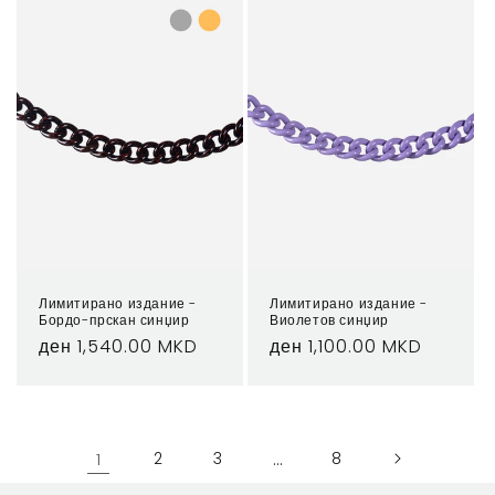
Лимитирано издание -
Лимитирано издание -
Бордо-прскан синџир
Виолетов синџир
Regular
ден 1,540.00 MKD
Regular
ден 1,100.00 MKD
price
price
1
2
3
…
8