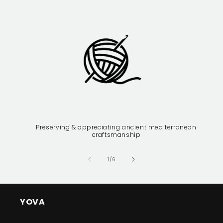
Preserving & appreciating ancient mediterranean
craftsmanship
of
1
/
6
YOVA