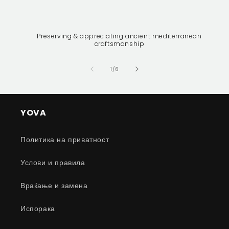
Preserving & appreciating ancient mediterranean
craftsmanship
of
1
/
6
YOVA
Политика на приватност
Услови и правила
Враќање и замена
Испорака