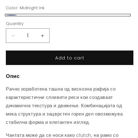
Color:
Midnight Ink
Midnight
Quantity
Ink
Decrease
Increase
quantity
quantity
for
for
Add to cart
Лимитирано
Лимитирано
издание
издание
-
-
Опис
Реса
Реса
-
-
Рачно изработена ташна од вискозна рафија со
Тегет
Тегет
карактеристични слоевити реси кои создаваат
динамична текстура и движење. Комбинацијата од
мека структура и зацврстен горен дел овозможува
стабилна форма и елегантен изглед.
Чантата може да се носи како clutch, на рамо со