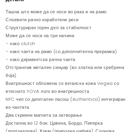
Ташна што може да се носи во рака и на рамо
Слоевити рачно изработени реси
Структуриран горен дел за стабилност
Може да се носи на три начини:
– како clutch
– како чанта на рамо (со дополнителна прерамка)
– како дијамантска рачна чанта
Отстранлив метален синџир (во златна или сребрена
боја)
Внатрешност обложена со веганска кожа Vegea со
втиснато YOVA лого во внатрешноста
NFC чип со дигитален пасош (Authentica) интегриран
во чантата
Два скриени магнета за затворање
Достапна во 12 бои: Црвена, Бордо, Пиперка
(портокалова), Крем (природна рафија), Слонова