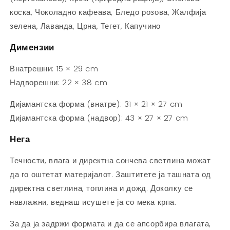
коска, Чоколадно кафеава, Бледо розова, Жалфија
зелена, Лаванда, Црна, Тегет, Капучино
Димензии
Внатрешни: 15 × 29 cm
Надворешни: 22 × 38 cm
Дијамантска форма (внатре): 31 × 21 × 27 cm
Дијамантска форма (надвор): 43 × 27 × 27 cm
Нега
Течности, влага и директна сончева светлина можат
да го оштетат материјалот. Заштитете ја ташната од
директна светлина, топлина и дожд. Доколку се
навлажни, веднаш исушете ја со мека крпа.
За да ја задржи формата и да се апсорбира влагата,