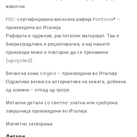
животни.
FSC-сертифицирана вискозна рафија Pontova® –
произведена во Италија
Рафијата е одржлив, растителен материјал. Таа е
биоразградлива и рециклирачка, а кај нашите
производи може и повторно да се пренамени
(upcycled).
Веганска кожа Vegea – произведена во Италија
Одржлива веганска алтернатива на кожата, добиена
од комина – отпад од грозје.
Метални детали со светло-златна или сребрена
завршница
произведени во Италија
Магнетно затворање
Детали