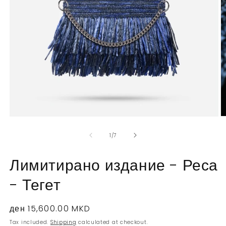
Open
O
media
m
1
2
of
1
/
7
in
in
modal
m
Лимитирано издание - Реса
- Тегет
Regular
ден 15,600.00 MKD
price
Tax included.
Shipping
calculated at checkout.