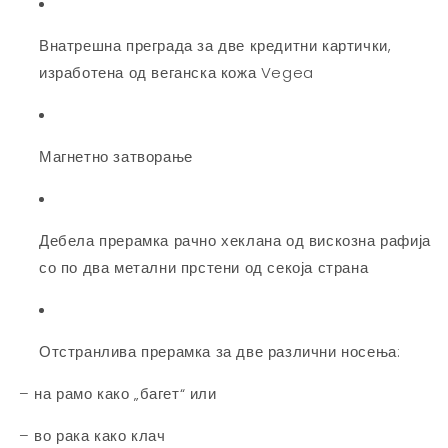
Внатрешна преграда за две кредитни картички,
изработена од веганска кожа Vegea
Магнетно затворање
Дебела прерамка рачно хеклана од вискозна рафија
со по два метални прстени од секоја страна
Отстранлива прерамка за две различни носења:
– на рамо како „багет“ или
– во рака како клач