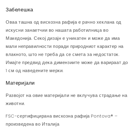
Забелешка
Оваа ташна од вискозна рафија е рачно хеклана од
искусни занаетчии во нашата работилница во
Македонија. Секој дизајн е уникатен и може да има
мали неправилности поради природниот карактер на
влакното, што не треба да се смета за недостаток.
Имајте предвид дека димензиите може да варираат до
1 см од наведените мерки.
Материјали
Развојот на овие материјали не вклучува страдање на
животни.
FSC-сертифицирана вискозна рафија Pontova® –
произведена во Италија