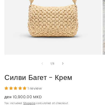
Open
O
media
m
1
2
of
1
/
6
in
in
modal
m
Силви Багет - Крем
1 review
Regular
ден 10,900.00 MKD
price
Tax included.
Shipping
calculated at checkout.