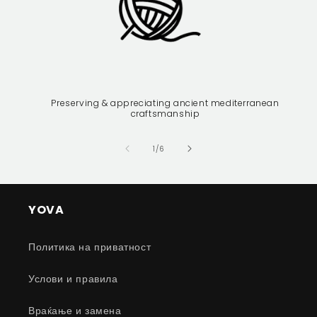
Preserving & appreciating ancient mediterranean
craftsmanship
of
1
/
6
YOVA
Политика на приватност
Услови и правила
Враќање и замена