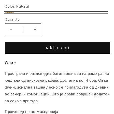
Color:
Natural
Natural
Quantity
Decrease
Increase
quantity
quantity
for
for
Add to cart
Силви
Силви
Багет
Багет
-
-
Опис
Крем
Крем
Пространа и разновидна багет ташна за на рамо рачно
хеклана од вискозна рафија, достапна во 14 бои. Оваа
функционална ташна лесно се прилагодува од дневни
во вечерни комбинации, што ја прави совршен додаток
за секоја пригода.
Произведено во Македонија