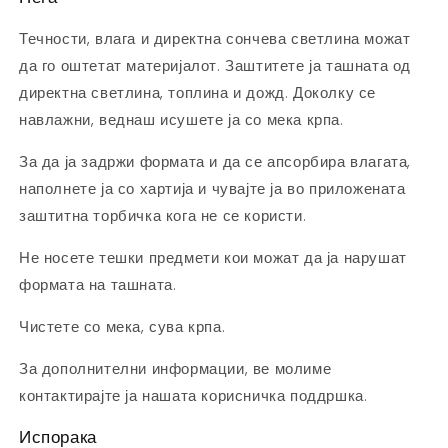
Течности, влага и директна сончева светлина можат
да го оштетат материјалот. Заштитете ја ташната од
директна светлина, топлина и дожд. Доколку се
навлажни, веднаш исушете ја со мека крпа.
За да ја задржи формата и да се апсорбира влагата,
наполнете ја со хартија и чувајте ја во приложената
заштитна торбичка кога не се користи.
Не носете тешки предмети кои можат да ја нарушат
формата на ташната.
Чистете со мека, сува крпа.
За дополнителни информации, ве молиме
контактирајте ја нашата корисничка поддршка.
Испорака