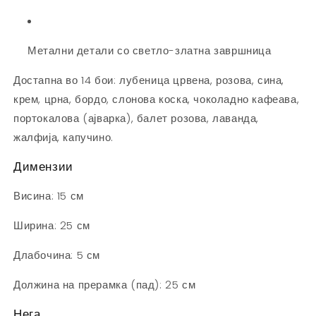
Метални детали со светло-златна завршница
Достапна во 14 бои: лубеница црвена, розова, сина,
крем, црна, бордо, слонова коска, чоколадно кафеава,
портокалова (ајварка), балет розова, лаванда,
жалфија, капучино.
Димензии
Висина: 15 см
Ширина: 25 см
Длабочина: 5 см
Должина на прерамка (пад): 25 см
Нега